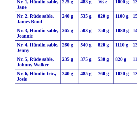
Nr. 1, Hündin sable,
225 g
483 g
1000 g
1
752 g
Jane
Nr. 2, Rüde sable,
240 g
535 g
820 g
1100 g
1
James Bond
Nr. 3, Hündin sable,
265 g
503 g
750 g
1080 g
1
Jeannie
Nr. 4, Hündin sable,
260 g
540 g
820 g
1110 g
1
Jenny
Nr. 5, Rüde sable,
235 g
375 g
530 g
820 g
1
Johnny Walker
Nr. 6, Hündin tric.,
240 g
485 g
760 g
1020 g
1
Josie